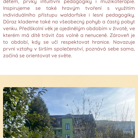
dětem, prvky intuitivni pedagogiky i muzikoterapie.
Inspirujeme se také hravým tvoření s využitím
individuálního přístupu waldorfske i lesní pedagogiky.
Důraz klademe také na všeobecný pohyb a častý pobyt
venku. Předškolní věk je ojedinělým obdobím v životě, ve
kterém má dítě trávit čas volně a nenuceně. Zároveň je
to období, kdy se učí respektovat hranice. Navazuje
první vztahy v širším společenství, poznává sebe sama,
začíná se orientovat ve světe.