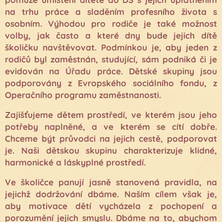
na trhu práce a sladěním profesního života s
osobním. Výhodou pro rodiče je také možnost
volby, jak často a které dny bude jejich dítě
školičku navštěvovat. Podmínkou je, aby jeden z
rodičů byl zaměstnán, studující, sám podniká či je
evidován na Úřadu práce. Dětské skupiny jsou
podporovány z Evropského sociálního fondu, z
Operačního programu zaměstnanosti.
Zajišťujeme dětem prostředí, ve kterém jsou jeho
potřeby naplněné, a ve kterém se cítí dobře.
Chceme být průvodci na jejich cestě, podporovat
je. Naši dětskou skupinu charakterizuje klidné,
harmonické a láskyplné prostředí.
Ve školičce panují jasně stanovená pravidla, na
jejichž dodržování dbáme. Naším cílem však je,
aby motivace dětí vycházela z pochopení a
porozumění jejich smyslu. Dbáme na to, abychom