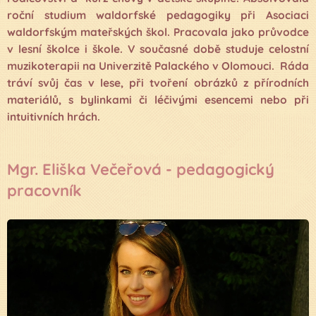
roční studium waldorfské pedagogiky při Asociaci
waldorfským mateřských škol. Pracovala jako průvodce
v lesní školce i škole. V současné době studuje celostní
muzikoterapii na Univerzitě Palackého v Olomouci. Ráda
tráví svůj čas v lese, při tvoření obrázků z přírodních
materiálů, s bylinkami či léčivými esencemi nebo při
intuitivních hrách.
Mgr. Eliška Večeřová - pedagogický
pracovník