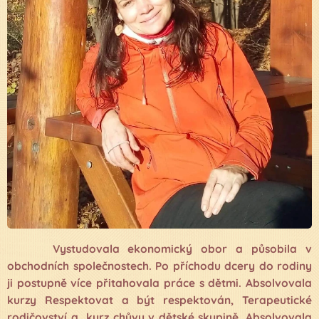
Vystudovala ekonomický obor a působila v
obchodních společnostech. Po příchodu dcery do rodiny
ji postupně více přitahovala práce s dětmi. Absolvovala
kurzy Respektovat a být respektován, Terapeutické
rodičovství a kurz chůvy v dětské skupině. Absolvovala