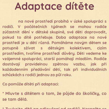
Adaptace dítěte
na nové prostředí probíhá v úzké spolupráci s
rodiči. V počátečních týdnech se mohou rodiče
zúčastnit dění v dětské skupině, své děti doprovodit,
pokud to dítě potřebuje. Doba adaptace na nové
prostředí je u dětí různá. Pomáháme novým dětem se
potupně sžívat s dětským kolektivem, cizím
prostředím, tvoříme prostředí důvěry. Děti vedeme ke
vzájemné spolupráci, starší pomáhají mladším. Rodiče
dostávají pravidelnou zpětnou vazbu, jak při
každodenním předávání dětí, tak při individuálních
schůzkách s rodiči jednou za půl roku.
Co pomůže dítěti při adaptaci:
* Mluvte s dítětem o tom, že půjde do školičky, co
se tam dělá.
* Zvykejte dítě na odloučení od rodičů. Nesnažte se