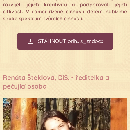
rozvíjeli jejich kreativitu a podporovali jejich
citlivost. V rámci řízené činnosti dětem nabízíme
široké spektrum tvůrčích činností.
STÁHNOUT prih...s_zr.docx
Renáta Šteklová, DiS. - ředitelka a
pečující osoba