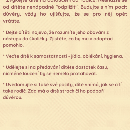
od dítěte nenápadně "odplížit". Budujte s ním pocit
důvěry, vždy ho ujišťujte, že se pro něj opět
vrátíte.
* Dejte dítěti najevo, že rozumíte jeho obavám z
nástupu do školičky. Zjistěte, co by mu v adaptaci
pomohlo.
* Veďte dítě k samostatnosti - jídlo, oblékání, hygiena.
* Udělejte si na předávání dítěte dostatek času,
nicméně loučení by se nemělo protahovat.
* Uvědomujte si také své pocity, dítě vnímá, jak se cítí
také rodič. Zda má o dítě strach či ho podpoří
důvěrou.