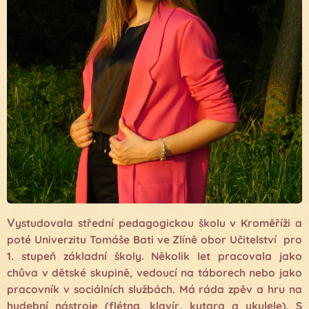
V
ystudovala střední pedagogickou školu v Kroměříži a
poté Univerzitu Tomáše Bati ve Zlíně obor Učitelství pro
1. stupeň základní školy. Několik let pracovala jako
chůva v dětské skupině, vedoucí na táborech nebo jako
pracovník v sociálních službách. Má ráda zpěv a hru na
hudební nástroje (flétna, klavír, kytara a ukulele). S