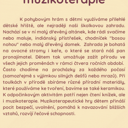
K pohybovým hrám s dětmi využíváme přilehlé
dětské hřiště, ale nejraději naši školkovou zahradu.
Nachází se v ní malý dřevěný altánek, kde rádi svačíme
nebo maluje, indiánský přístřešek, chodníček "bosou
nohou" nebo malý dřevěný domek. Zahrada je bohatá
na ovocné stromy i keře, o které se stará náš pan
pronajímatel. Dětem tak umožňuje zažít přírodu ve
všech jejich proměnách v rámci čtvera ročních období.
Často chodíme na procházky za každého počasí
(samozřejmě s výjimkou silných dešťů nebo mrazů). Při
toulkách v přírodě sbíráme různé přírodní materiály,
které používáme ke tvoření, bavíme se také keramikou.
K odpočinkovým aktivitám patří nejen čtení knížek, ale
i muzikoterapie. Muzikoterapeutické hry dětem přináší
pocit bezpečí, uvolnění, pomáhá k navazování bližších
vztahů, rozvíjí řečové schopnosti.