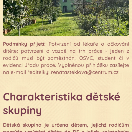
Podmínky přijetí:
Potvrzení od lékaře o očkování
dítěte; potvrzení o vazbě na trh práce - jeden z
rodičů musí být zaměstnán, OSVČ, student či v
evidenci úřadu práce. Vyplněnou přihlášku zasílejte
na e-mail ředitelky: renatasteklova@centrum.cz
Charakteristika dětské
skupiny
Dětská skupina je určena dětem, jejichž rodičům
pomůže umístění dítěte do DS s jejich uplatněním